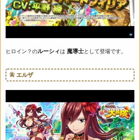
ルーシィ
魔導士
ヒロイン？の
は
として登場です。
エルザ