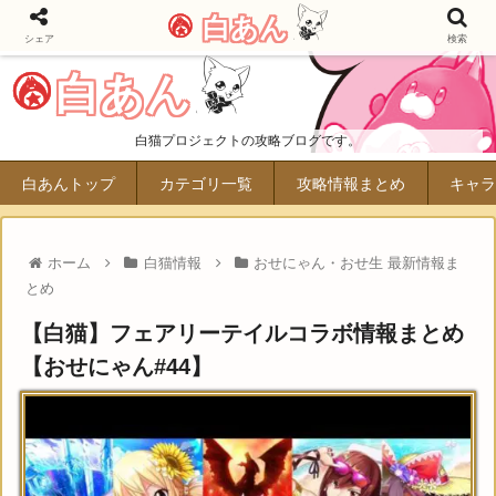
白あん
シェア
検索
白あん
白猫プロジェクトの攻略ブログです。
白あんトップ
カテゴリ一覧
攻略情報まとめ
キャラ
ホーム
白猫情報
おせにゃん・おせ生 最新情報ま
とめ
【白猫】フェアリーテイルコラボ情報まとめ
【おせにゃん#44】