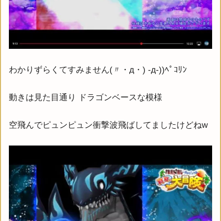
わかりずらくてすみません(〃・д・) -д-))ﾍﾟｺﾘﾝ
動きは見た目通り ドラゴンベースな模様
空飛んでピュンピュン衝撃波飛ばしてましたけどねw