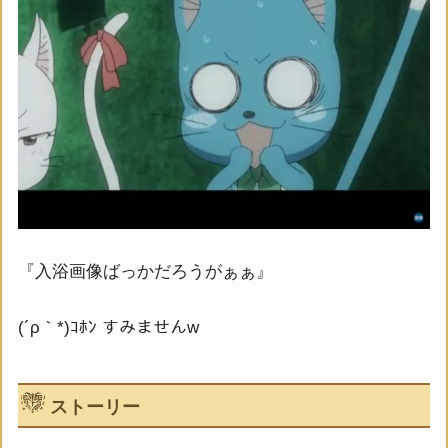
『入浴画像ばっかだろうがぁぁ』
(´ρ｀*)ｺﾎﾝ すみませんw
ストーリー