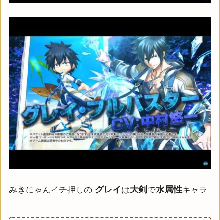
グレイ
大剣
水属性
みきにゃんイチ押しの
は
で
キャラ