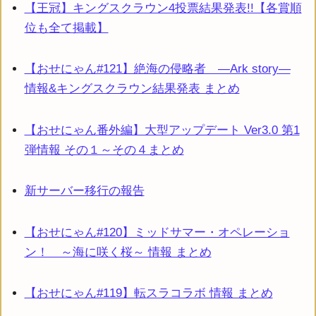
【王冠】キングスクラウン4投票結果発表!!【各賞順
位も全て掲載】
【おせにゃん#121】絶海の侵略者 ―Ark story―
情報&キングスクラウン結果発表 まとめ
【おせにゃん番外編】大型アップデート Ver3.0 第1
弾情報 その１～その４まとめ
新サーバー移行の報告
【おせにゃん#120】ミッドサマー・オペレーショ
ン！ ～海に咲く桜～ 情報 まとめ
【おせにゃん#119】転スラコラボ 情報 まとめ