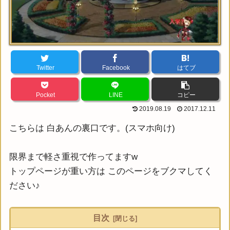
Twitter
Facebook
はてブ
Pocket
LINE
コピー
2019.08.19
2017.12.11
こちらは 白あんの裏口です。(スマホ向け)
限界まで軽さ重視で作ってますw
トップページが重い方は このページをブクマしてく
ださい♪
目次