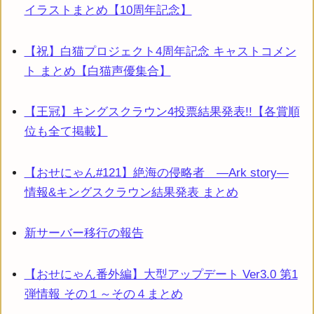
イラストまとめ【10周年記念】
【祝】白猫プロジェクト4周年記念 キャストコメン
ト まとめ【白猫声優集合】
【王冠】キングスクラウン4投票結果発表!!【各賞順
位も全て掲載】
【おせにゃん#121】絶海の侵略者 ―Ark story―
情報&キングスクラウン結果発表 まとめ
新サーバー移行の報告
【おせにゃん番外編】大型アップデート Ver3.0 第1
弾情報 その１～その４まとめ