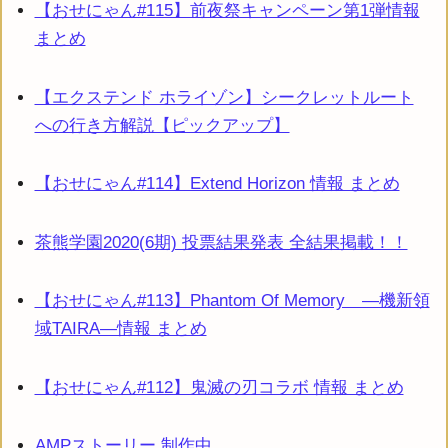
【おせにゃん#115】前夜祭キャンペーン第1弾情報
まとめ
【エクステンド ホライゾン】シークレットルート
への行き方解説【ピックアップ】
【おせにゃん#114】Extend Horizon 情報 まとめ
茶熊学園2020(6期) 投票結果発表 全結果掲載！！
【おせにゃん#113】Phantom Of Memory ―機新領
域TAIRA―情報 まとめ
【おせにゃん#112】鬼滅の刃コラボ 情報 まとめ
AMPストーリー 制作中