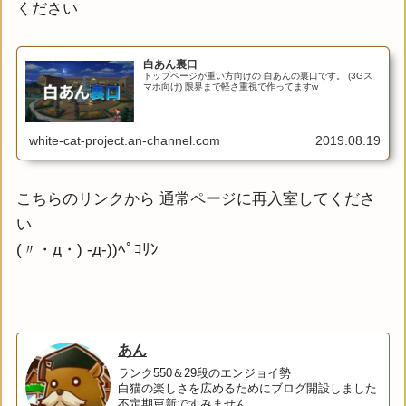
ください
白あん裏口
トップページが重い方向けの 白あんの裏口です。 (3Gス
マホ向け) 限界まで軽さ重視で作ってますw
white-cat-project.an-channel.com
2019.08.19
こちらのリンクから 通常ページに再入室してくださ
い
(〃・д・) -д-))ﾍﾟｺﾘﾝ
あん
ランク550＆29段のエンジョイ勢
白猫の楽しさを広めるためにブログ開設しました
不定期更新ですみません