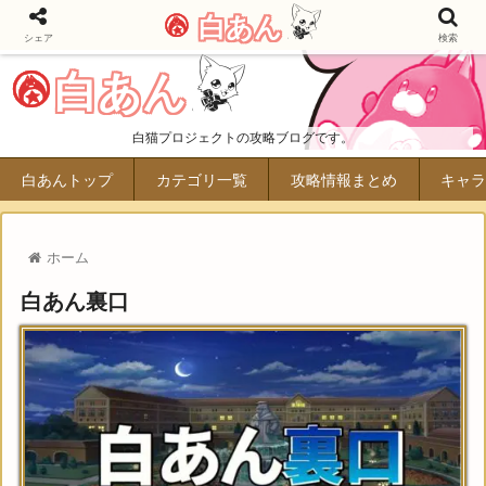
白あん
シェア
検索
白あん
白猫プロジェクトの攻略ブログです。
白あんトップ
カテゴリ一覧
攻略情報まとめ
キャラ
ホーム
白あん裏口