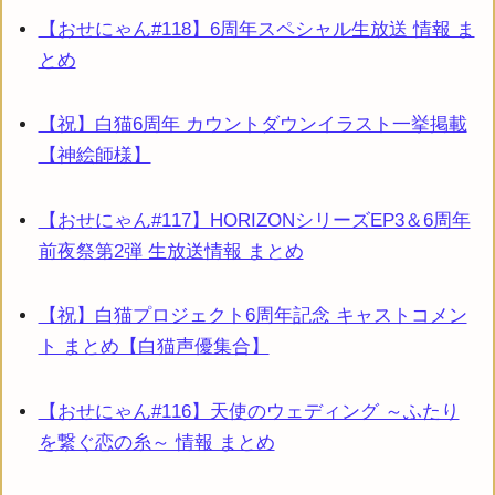
【おせにゃん#118】6周年スペシャル生放送 情報 ま
とめ
【祝】白猫6周年 カウントダウンイラスト一挙掲載
【神絵師様】
【おせにゃん#117】HORIZONシリーズEP3＆6周年
前夜祭第2弾 生放送情報 まとめ
【祝】白猫プロジェクト6周年記念 キャストコメン
ト まとめ【白猫声優集合】
【おせにゃん#116】天使のウェディング ～ふたり
を繋ぐ恋の糸～ 情報 まとめ