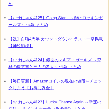
め
【おせにゃん#125】Going Star ～輝けロッキンガ
ールズ～ 情報 まとめ
【祝】白猫4周年 カウントダウンイラスト一挙掲載
【神絵師様】
【おせにゃん#124】鏡面のマギア・ガールズ ～究
極の魔道書と三人の咎人～ 情報 まとめ
【毎日更新】Amazonコインの現在の値段をチェッ
クしよう【お得に課金】
【おせにゃん#123】Lucky Chance Again ～幸運の
在処～ ＆ドンキホーテコラボ情報 まとめ