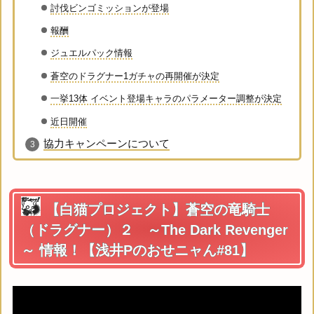
討伐ビンゴミッションが登場
報酬
ジュエルパック情報
蒼空のドラグナー1ガチャの再開催が決定
一挙13体 イベント登場キャラのパラメーター調整が決定
近日開催
協力キャンペーンについて
【白猫プロジェクト】蒼空の竜騎士
（ドラグナー）２ ～The Dark Revenger
～ 情報！【浅井Pのおせニャん#81】