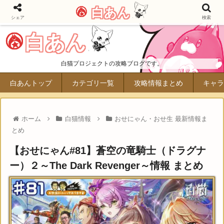
白あん
シェア
検索
白あん
白猫プロジェクトの攻略ブログです。
白あんトップ
カテゴリ一覧
攻略情報まとめ
キャラ
ホーム
白猫情報
おせにゃん・おせ生 最新情報ま
とめ
【おせにゃん#81】蒼空の竜騎士（ドラグナ
ー）２～The Dark Revenger～情報 まとめ