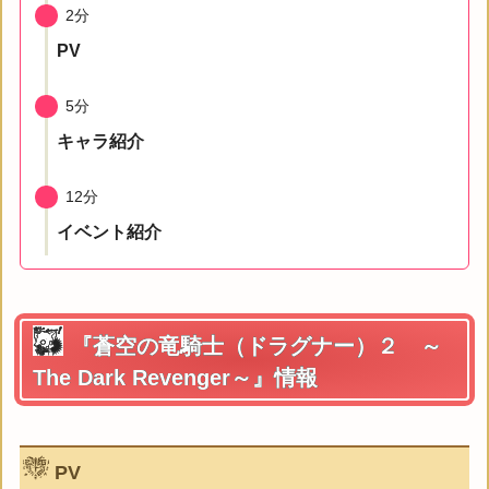
2分
PV
5分
キャラ紹介
12分
イベント紹介
『蒼空の竜騎士（ドラグナー）２ ～
The Dark Revenger～』情報
PV