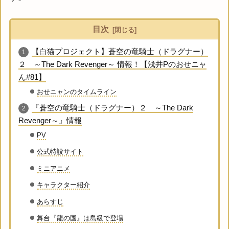
目次
【白猫プロジェクト】蒼空の竜騎士（ドラグナー）
２ ～The Dark Revenger～ 情報！【浅井Pのおせニャ
ん#81】
おせニャンのタイムライン
『蒼空の竜騎士（ドラグナー）２ ～The Dark
Revenger～』情報
PV
公式特設サイト
ミニアニメ
キャラクター紹介
あらすじ
舞台『龍の国』は島級で登場