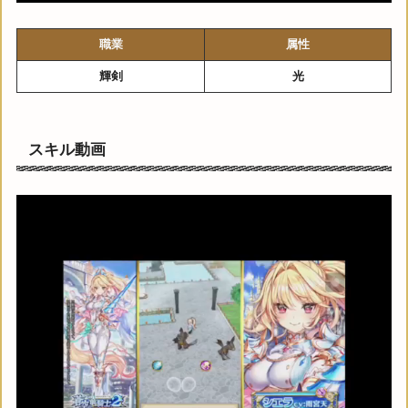
職業
属性
輝剣
光
スキル動画