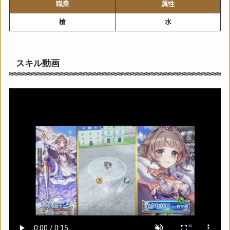
職業
属性
槍
水
スキル動画