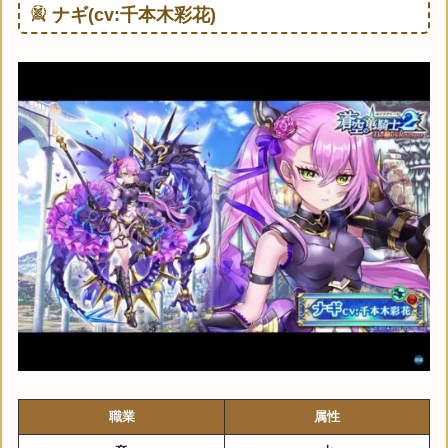
ナギ(cv:千本木彩花)
職業
属性