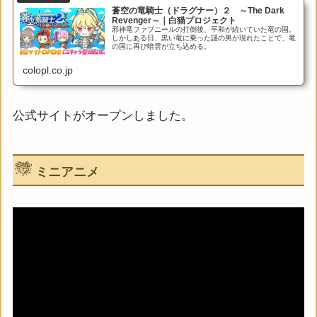
蒼空の竜騎士（ドラグナー）２ ～The Dark
Revenger～｜白猫プロジェクト
邪神竜ファブニールの打倒後、平和が続いていた竜の国。
しかしある日、黒い竜に乗った謎の男が現れたことで、竜
の国に再び暗雲が立ち込める。
colopl.co.jp
公式サイトがオープンしました。
ミニアニメ